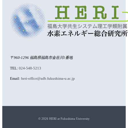
〒960-1296 福島県福島市金谷川1番地
TEL:
024-548-5213
Email:
heri-office@adb.fukushima-u.ac.jp
©︎ 2026 HERI at Fukushima University