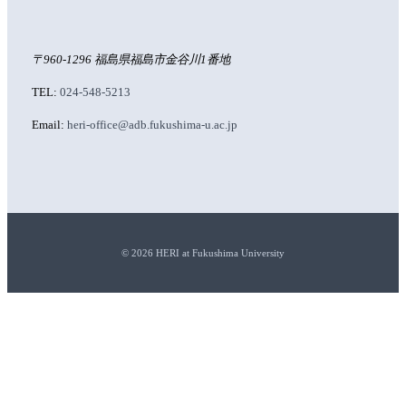
〒960-1296 福島県福島市金谷川1番地
TEL:
024-548-5213
Email:
heri-office@adb.fukushima-u.ac.jp
©︎ 2026 HERI at Fukushima University