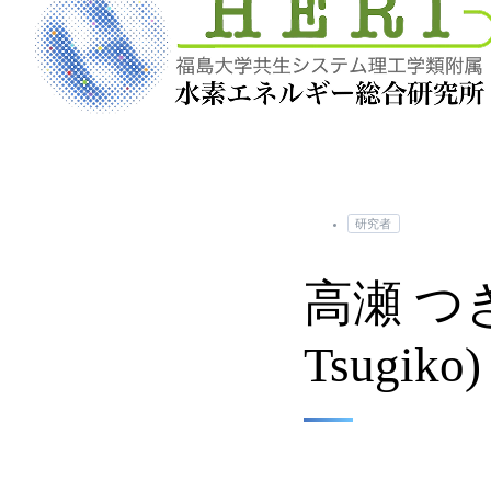
研究者
高瀬 つぎ
Tsugiko)